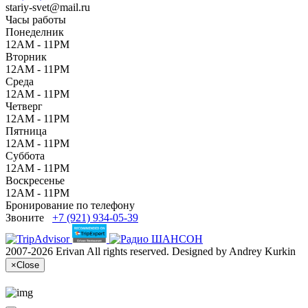
stariy-svet@mail.ru
Часы работы
Понеделник
12AM - 11PM
Вторник
12AM - 11PM
Среда
12AM - 11PM
Четверг
12AM - 11PM
Пятница
12AM - 11PM
Суббота
12AM - 11PM
Воскресенье
12AM - 11PM
Бронирование по телефону
Звоните
+7 (921) 934-05-39
2007-2026 Erivan All rights reserved. Designed by Andrey Kurkin
×
Close